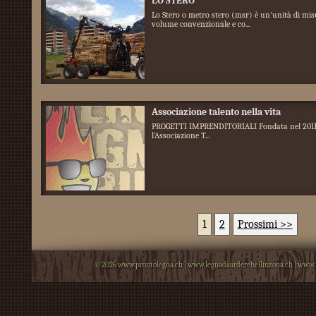
LO STERO
Lo Stero o metro stero (msr) è un'unità di mis
volume convenzionale e co...
Associazione talento nella vita
PROGETTI IMPRENDITORIALI Fondata nel 2011
l’Associazione T...
1
2
Prossimi >>
© 2026
www.prontolegna.ch
|
www.legnadaarderebellinzona.ch
|
www.l