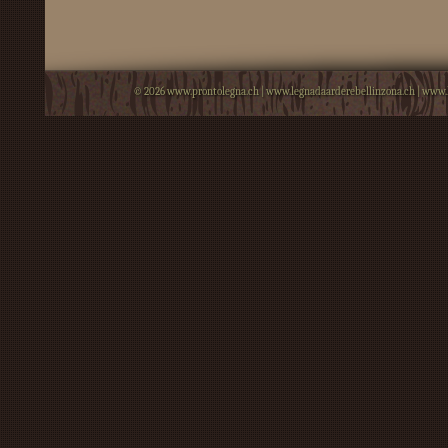
© 2026
www.prontolegna.ch
|
www.legnadaarderebellinzona.ch
|
www.l