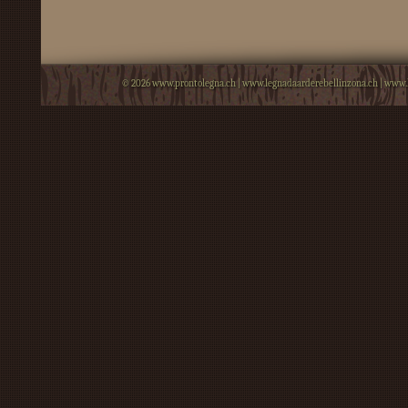
© 2026
www.prontolegna.ch
|
www.legnadaarderebellinzona.ch
|
www.l