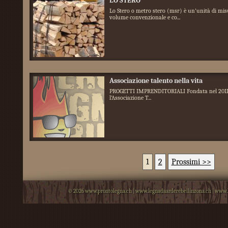
LO STERO
Lo Stero o metro stero (msr) è un'unità di mis
volume convenzionale e co...
Associazione talento nella vita
PROGETTI IMPRENDITORIALI Fondata nel 2011
l’Associazione T...
1
2
Prossimi >>
© 2026
www.prontolegna.ch
|
www.legnadaarderebellinzona.ch
|
www.l