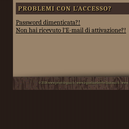
PROBLEMI CON L'ACCESSO?
Password dimenticata?!
Non hai ricevuto l'E-mail di attivazione?!
© 2026
www.prontolegna.ch
|
www.legnadaarderebellinzona.ch
|
www.l