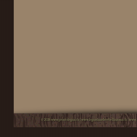
© 2026
www.prontolegna.ch
|
www.legnadaarderebellinzona.ch
|
www.l