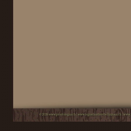
© 2026
www.prontolegna.ch
|
www.legnadaarderebellinzona.ch
|
www.l