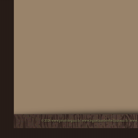
© 2026
www.prontolegna.ch
|
www.legnadaarderebellinzona.ch
|
www.l