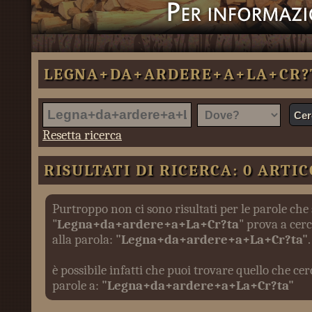
LEGNA+DA+ARDERE+A+LA+CR?
Resetta ricerca
RISULTATI DI RICERCA: 0 ARTIC
Purtroppo non ci sono risultati per le parole che
"
Legna+da+ardere+a+La+Cr?ta
" prova a cerc
alla parola:
"Legna+da+ardere+a+La+Cr?ta"
.
è possibile infatti che puoi trovare quello che c
parole a:
"Legna+da+ardere+a+La+Cr?ta"